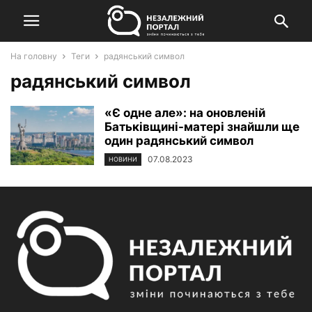
На головну
Теги
радянський символ
радянський символ
«Є одне але»: на оновленій
Батьківщині-матері знайшли ще
один радянський символ
07.08.2023
НОВИНИ