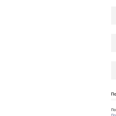
По
По
По