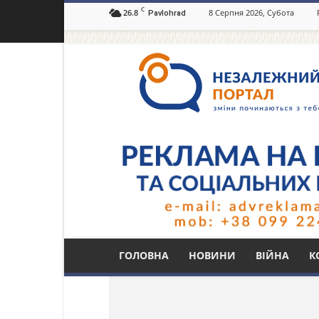
C
26.8
8 Серпня 2026, Субота
Pavlohrad
Незалежний
портал
Павлоград.dp.ua
Тег: псевдо "Москва
ГОЛОВНА
НОВИНИ
ВІЙНА
К