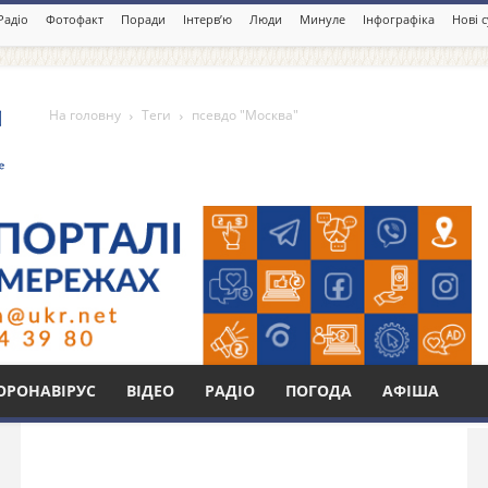
Радіо
Фотофакт
Поради
Інтерв’ю
Люди
Минуле
Інфографіка
Нові 
На головну
Теги
псевдо "Москва"
"
Бі
ОРОНАВІРУС
ВІДЕО
РАДІО
ПОГОДА
АФІША