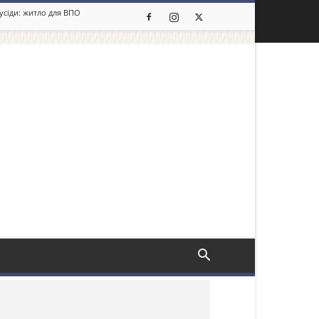
сусіди: житло для ВПО
льше новин