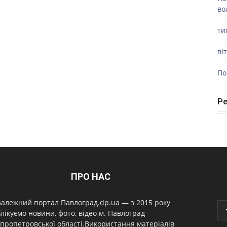
во
ти
ві
По
Р
ПРО НАС
алежний портал Павлоград.dp.ua — з 2015 року
лікуємо новини, фото, відео м. Павлоград
пропетровської області.Використання матеріалів