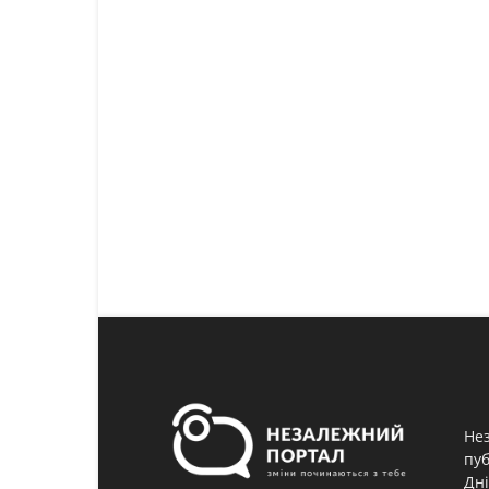
Нез
пуб
Дні