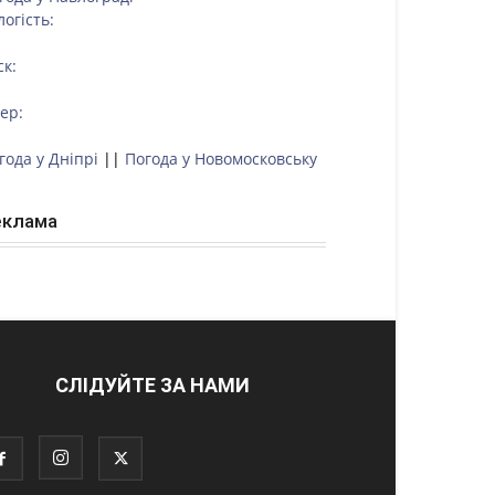
логість:
ск:
тер:
года у Дніпрі
||
Погода у Новомосковську
еклама
СЛІДУЙТЕ ЗА НАМИ