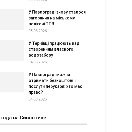
У Павлограді знову сталося
загоряння на міському
полігоні ТПВ
05.08.2026
У Тернівці працюють над
створенням власного
водозабору
04.08.2026
У Павлограді можна
отримати безкоштовні
послуги перукаря: хто має
право?
04.08.2026
года на Синоптике