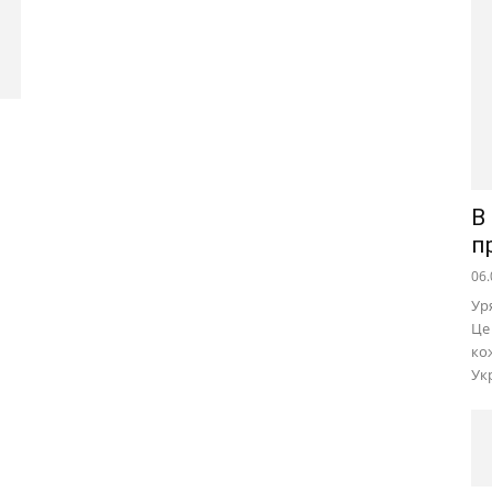
В
п
06.
Ур
Це
ко
Ук