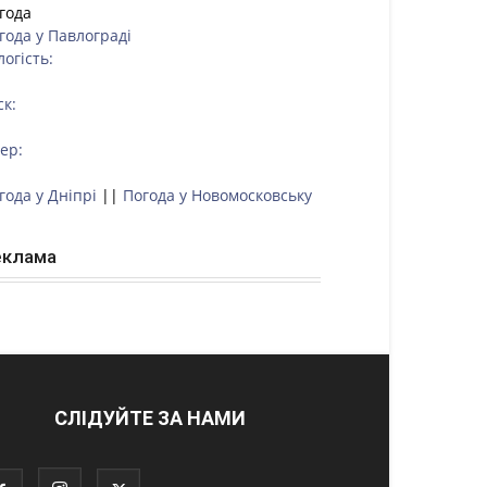
года
года у
Павлограді
логість:
ск:
тер:
года у Дніпрі
||
Погода у Новомосковську
еклама
СЛІДУЙТЕ ЗА НАМИ