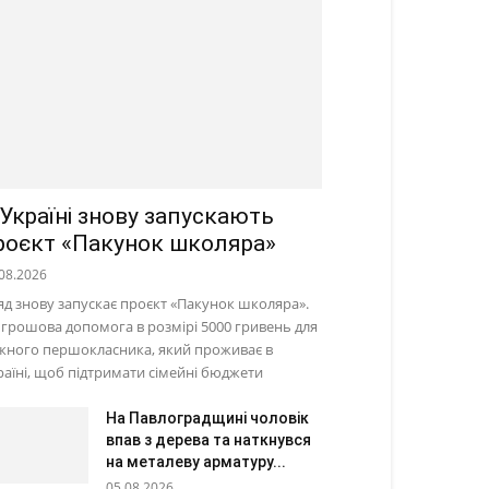
 Україні знову запускають
роєкт «Пакунок школяра»
08.2026
яд знову запускає проєкт «Пакунок школяра».
 грошова допомога в розмірі 5000 гривень для
жного першокласника, який проживає в
раїні, щоб підтримати сімейні бюджети
На Павлоградщині чоловік
впав з дерева та наткнувся
на металеву арматуру...
05.08.2026