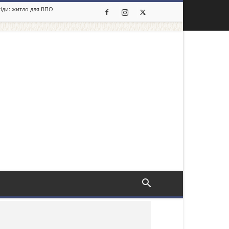
сіди: житло для ВПО
льше новин