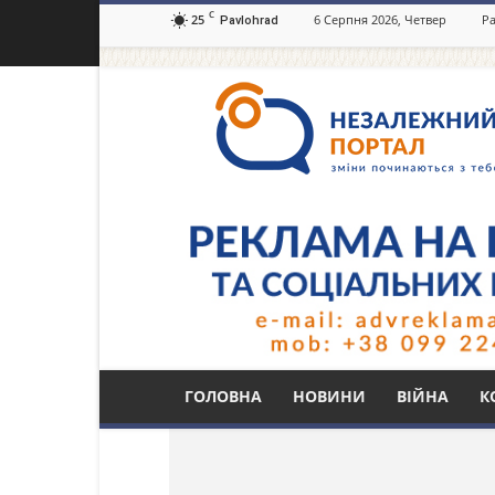
C
25
6 Серпня 2026, Четвер
Ра
Pavlohrad
Незалежний
портал
Павлоград.dp.ua
Тег: проєкт «Мости 
ГОЛОВНА
НОВИНИ
ВІЙНА
К