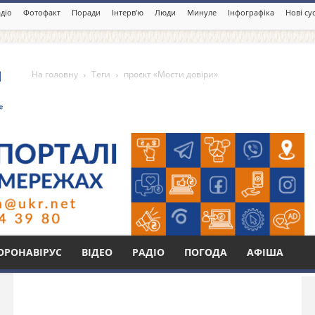
діо
Фотофакт
Поради
Інтерв’ю
Люди
Минуле
Інфографіка
Нові су
На головну
Теги
проєкт «Мости довіри»
довіри»
Бі
ОРОНАВІРУС
ВІДЕО
РАДІО
ПОГОДА
АФІША