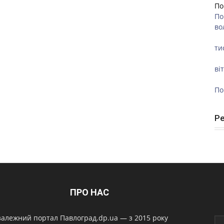
По
По
во
ти
ві
По
Р
ПРО НАС
алежний портал Павлоград.dp.ua — з 2015 року