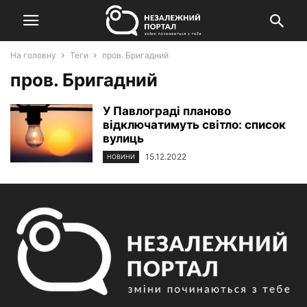
На головну
Теги
пров. Бригадний
пров. Бригадний
У Павлограді планово
відключатимуть світло: список
вулиць
15.12.2022
НОВИНИ