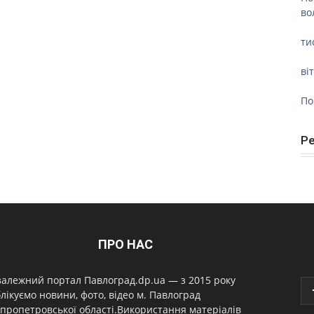
во
ти
ві
По
Р
ПРО НАС
алежний портал Павлоград.dp.ua — з 2015 року
лікуємо новини, фото, відео м. Павлоград
пропетровської області.Використання матеріалів