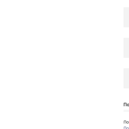
По
По
По