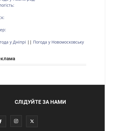
логість:
ск:
тер:
года у Дніпрі
||
Погода у Новомосковську
еклама
СЛІДУЙТЕ ЗА НАМИ