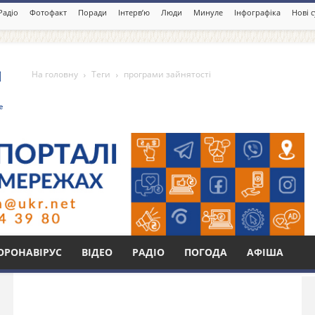
Радіо
Фотофакт
Поради
Інтерв’ю
Люди
Минуле
Інфографіка
Нові 
На головну
Теги
програми зайнятості
тості
Бі
ОРОНАВІРУС
ВІДЕО
РАДІО
ПОГОДА
АФІША