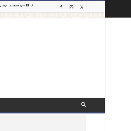
сусіди: житло для ВПО
льше новин