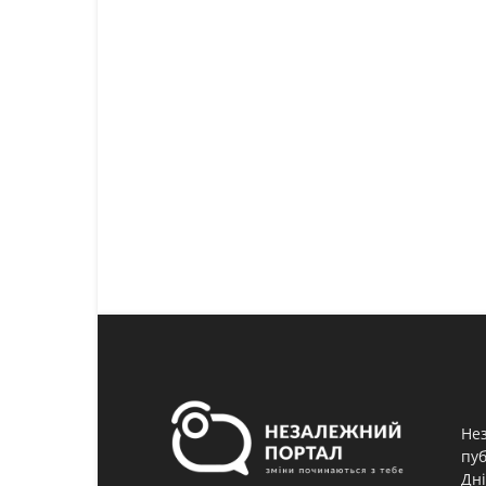
Нез
пуб
Дні