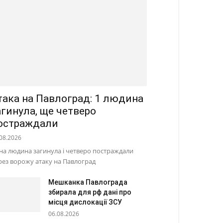
така на Павлоград: 1 людина
агинула, ще четверо
остраждали
08.2026
на людина загинула і четверо постраждали
рез ворожу атаку на Павлоград
Мешканка Павлограда
збирала для рф дані про
місця дислокації ЗСУ
06.08.2026