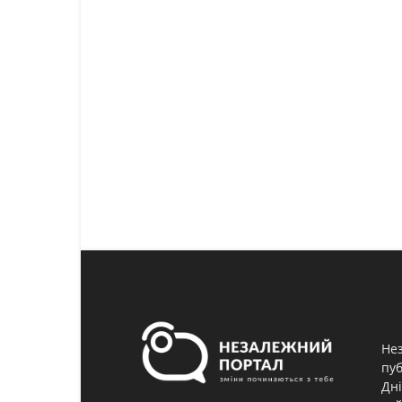
Нез
пуб
Дні