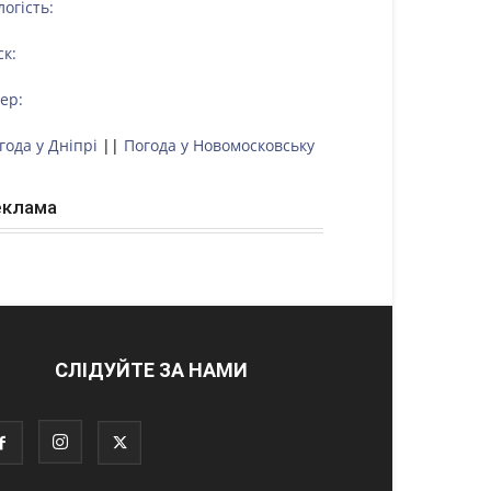
логість:
ск:
тер:
года у Дніпрі
||
Погода у Новомосковську
еклама
СЛІДУЙТЕ ЗА НАМИ