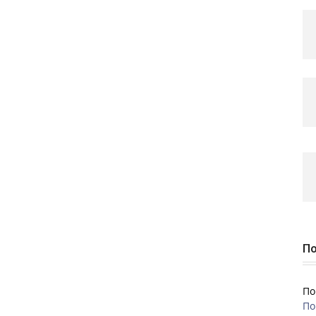
По
По
По