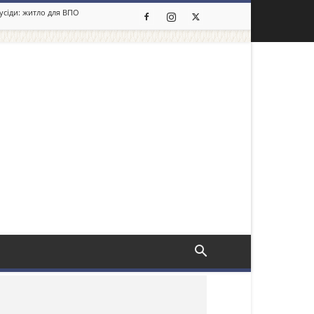
сусіди: житло для ВПО
льше новин