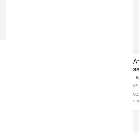
А
з
п
06.
Од
че