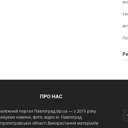
во
ти
ві
По
Р
ПРО НАС
алежний портал Павлоград.dp.ua — з 2015 року
лікуємо новини, фото, відео м. Павлоград
пропетровської області.Використання матеріалів