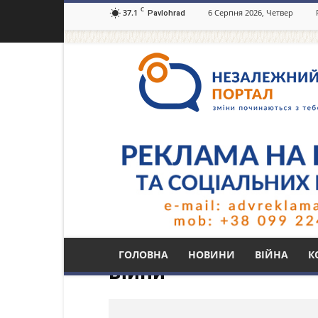
C
37.1
6 Серпня 2026, Четвер
Pavlohrad
Незалежний
портал
Павлоград.dp.ua
Тег: Правила поведі
ГОЛОВНА
НОВИНИ
ВІЙНА
К
війни