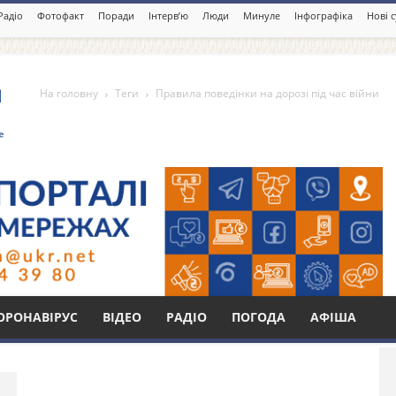
Радіо
Фотофакт
Поради
Інтерв’ю
Люди
Минуле
Інфографіка
Нові 
На головну
Теги
Правила поведінки на дорозі під час війни
нки на дорозі під час
Бі
ОРОНАВІРУС
ВІДЕО
РАДІО
ПОГОДА
АФІША