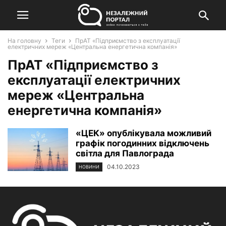
На головну
Теги
ПрАТ «Підприємство з експлуатації
електричних мереж «Центральна енергетична компанія»
ПрАТ «Підприємство з
експлуатації електричних
мереж «Центральна
енергетична компанія»
«ЦЕК» опублікувала можливий
графік погодинних відключень
світла для Павлограда
04.10.2023
НОВИНИ