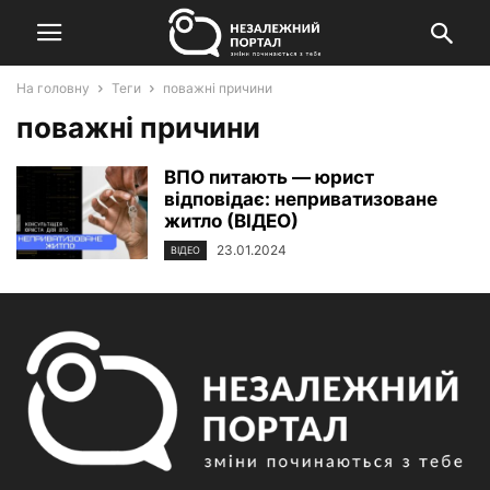
На головну
Теги
поважні причини
поважні причини
ВПО питають — юрист
відповідає: неприватизоване
житло (ВІДЕО)
23.01.2024
ВІДЕО