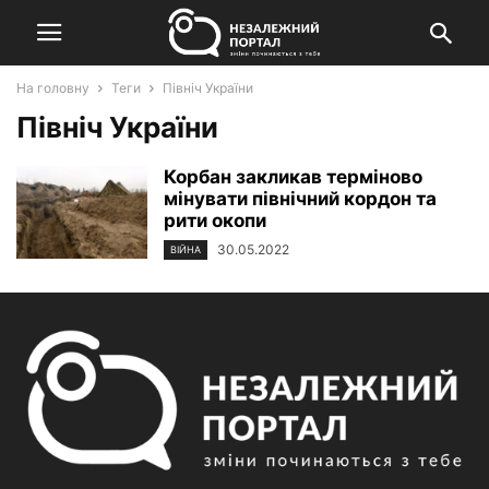
На головну
Теги
Північ України
Північ України
Корбан закликав терміново
мінувати північний кордон та
рити окопи
30.05.2022
ВІЙНА