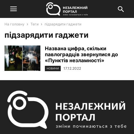
На головну
Теги
підзарядити гаджети
підзарядити гаджети
Названа цифра, скільки
павлоградців звернулися до
«Пунктів незламності»
17.12.2022
НОВИНИ