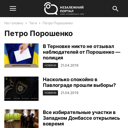
На головну
Теги
Петро Порошенко
Петро Порошенко
В Терновке никто не отзывал
наблюдателей от Порошенко —
полиция
21.04.2019
НОВИНИ
Насколько спокойно в
Павлограде прошли выборы?
21.04.2019
НОВИНИ
Все избирательные участки в
Западном Донбассе открылись
вовремя