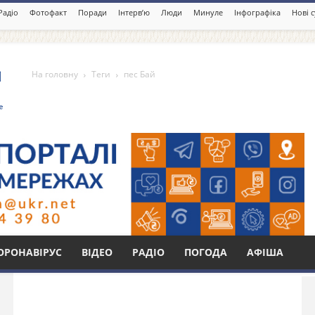
Радіо
Фотофакт
Поради
Інтерв’ю
Люди
Минуле
Інфографіка
Нові 
На головну
Теги
пес Бай
Бі
ОРОНАВІРУС
ВІДЕО
РАДІО
ПОГОДА
АФІША