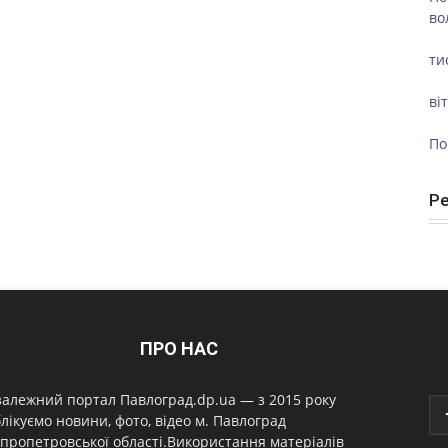
во
ти
ві
По
Р
ПРО НАС
алежний портал Павлоград.dp.ua — з 2015 року
лікуємо новини, фото, відео м. Павлоград
пропетровської області.Використання матеріалів