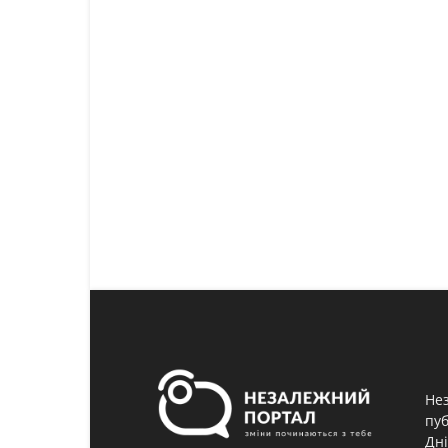
Нез
пуб
Дні