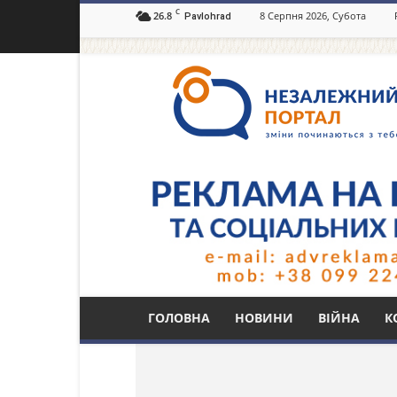
C
26.8
8 Серпня 2026, Субота
Pavlohrad
Незалежний
портал
Павлоград.dp.ua
Тег: пес Бай
ГОЛОВНА
НОВИНИ
ВІЙНА
К