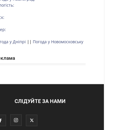
логість:
ск:
тер:
года у Дніпрі
||
Погода у Новомосковську
еклама
СЛІДУЙТЕ ЗА НАМИ