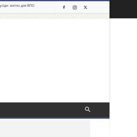
сусіди: житло для ВПО
льше новин