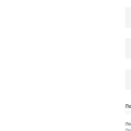
По
По
По