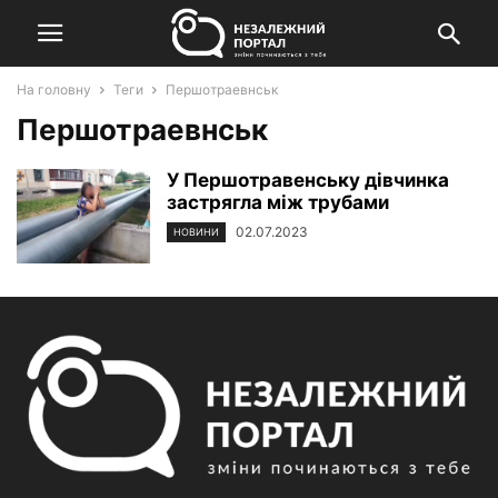
На головну
Теги
Першотраевнськ
Першотраевнськ
У Першотравенську дівчинка
застрягла між трубами
02.07.2023
НОВИНИ