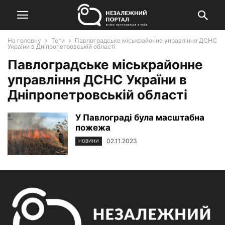
На головну
Теги
Павлоградське міськрайонне управління ДСНС
України в Дніпропетровській області
Павлоградське міськрайонне
управління ДСНС України в
Дніпропетровській області
У Павлограді була масштабна
пожежа
02.11.2023
НОВИНИ