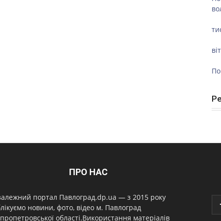
во
ти
ві
По
Р
ПРО НАС
алежний портал Павлоград.dp.ua — з 2015 року
лікуємо новини, фото, відео м. Павлоград
пропетровської області.Використання матеріалів