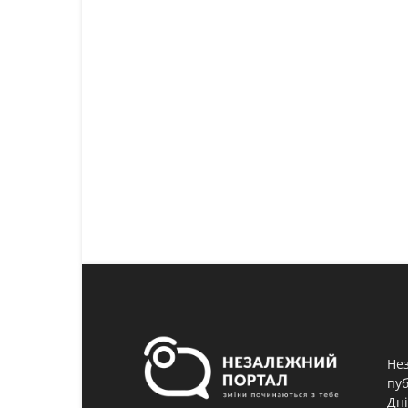
Нез
пуб
Дні