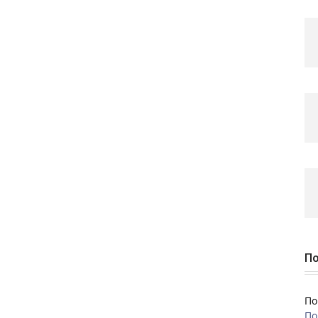
По
По
По