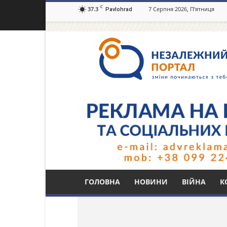
C
37.3
7 Серпня 2026, П’ятниця
Pavlohrad
Незалежний
портал
Павлоград.dp.ua
Тег: Павлоградська
ГОЛОВНА
НОВИНИ
ВІЙНА
К