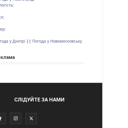
логість:
ск:
тер:
года у Дніпрі
||
Погода у Новомосковську
еклама
СЛІДУЙТЕ ЗА НАМИ