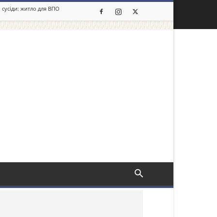
 сусіди: житло для ВПО
льше новин