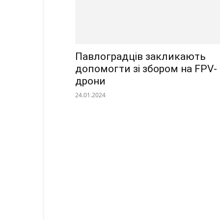
Павлоградців закликають
допомогти зі збором на FPV-
дрони
24.01.2024