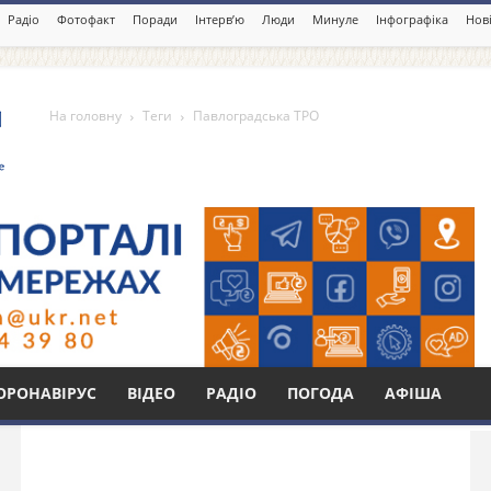
Радіо
Фотофакт
Поради
Інтерв’ю
Люди
Минуле
Інфографіка
Нові
На головну
Теги
Павлоградська ТРО
 ТРО
Бі
ОРОНАВІРУС
ВІДЕО
РАДІО
ПОГОДА
АФІША