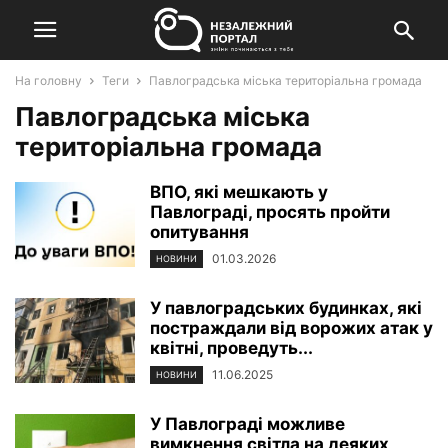
На головну
Теги
Павлоградська міська територіальна громада
Павлоградська міська
територіальна громада
ВПО, які мешкають у
Павлограді, просять пройти
опитування
01.03.2026
НОВИНИ
У павлоградських будинках, які
постраждали від ворожих атак у
квітні, проведуть...
11.06.2025
НОВИНИ
У Павлограді можливе
вимкнення світла на деяких