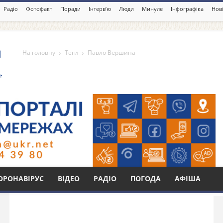
Радіо
Фотофакт
Поради
Інтерв’ю
Люди
Минуле
Інфографіка
Нові
На головну
Теги
Павло Вершина
Бі
ОРОНАВІРУС
ВІДЕО
РАДІО
ПОГОДА
АФІША