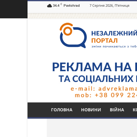
C
34.4
7 Серпня 2026, П’ятниця
Pavlohrad
Незалежний
портал
Павлоград.dp.ua
Тег: Павло Вершина
ГОЛОВНА
НОВИНИ
ВІЙНА
К