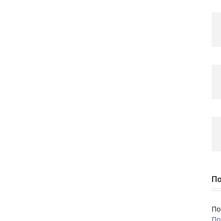
По
По
По