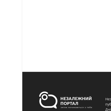
Нез
пуб
Дні