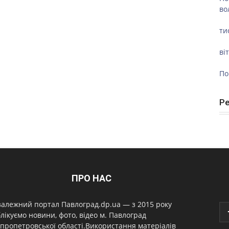
во
ти
ві
По
Р
ПРО НАС
алежний портал Павлоград.dp.ua — з 2015 року
лікуємо новини, фото, відео м. Павлоград
пропетровської області.Використання матеріалів