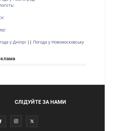
логість:
ск:
тер:
года у Дніпрі
||
Погода у Новомосковську
еклама
СЛІДУЙТЕ ЗА НАМИ