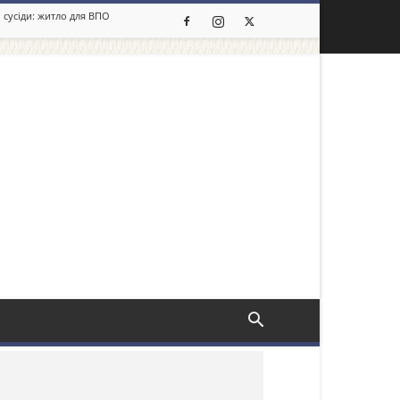
 сусіди: житло для ВПО
льше новин