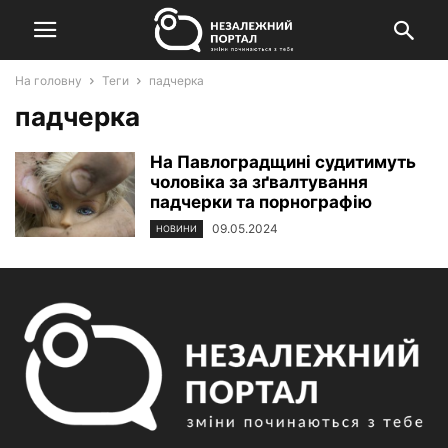
На головну
Теги
падчерка
падчерка
На Павлоградщині судитимуть
чоловіка за зґвалтування
падчерки та пoрнoграфiю
09.05.2024
НОВИНИ