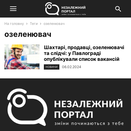
На головну
Теги
озеленювач
озеленювач
Шахтарі, продавці, озеленювачі
та слідчі: у Павлограді
опублікували список вакансій
06.02.2024
НОВИНИ