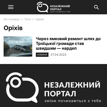
На головну
Теги
Оріхів
Оріхів
Через ямковий ремонт шлях до
Троїцької громади став
швидшим — нардеп
07.04.2023
НОВИНИ