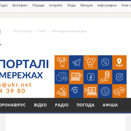
Радіо
Фотофакт
Поради
Інтерв’ю
Люди
Минуле
Інфографіка
Нові 
На головну
Теги
омолодження дерев
дерев
Бі
ОРОНАВІРУС
ВІДЕО
РАДІО
ПОГОДА
АФІША