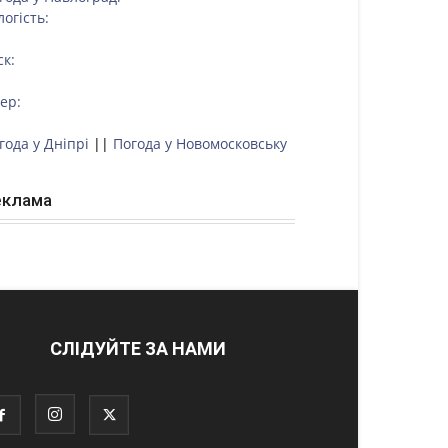
логість:
ск:
тер:
года у Дніпрі
||
Погода у Новомосковську
еклама
СЛІДУЙТЕ ЗА НАМИ