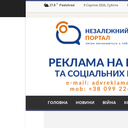
C
27.8
8 Серпня 2026, Субота
Pavlohrad
Незалежний
портал
Павлоград.dp.ua
Тег: омолодження 
ГОЛОВНА
НОВИНИ
ВІЙНА
К