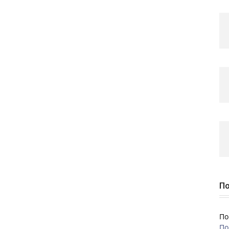
По
По
По