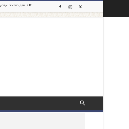
сусіди: житло для ВПО
льше новин