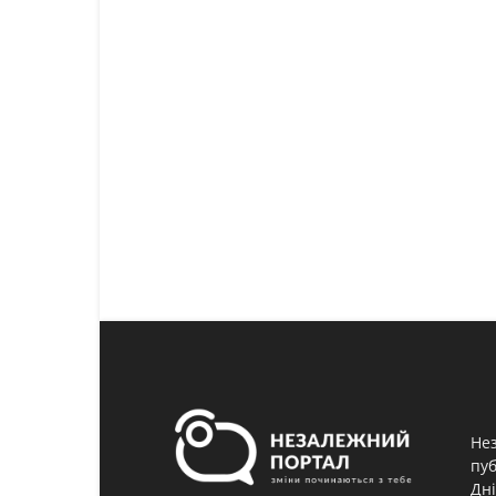
Нез
пуб
Дні