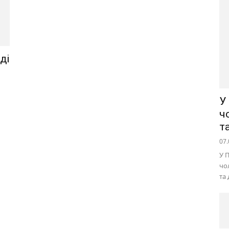
ді
У
ч
т
07.
У 
чо
та