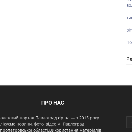
во
ти
ві
По
Р
ПРО НАС
алежний портал Павлоград.dp.ua — з 2015 року
лікуємо новини, фото, відео м. Павлоград
пропетровської області.Використання матеріалів