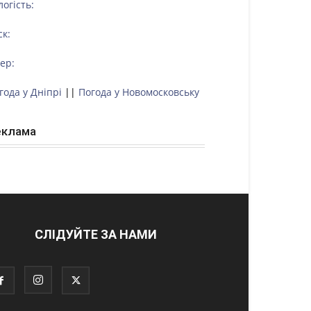
логість:
ск:
тер:
года у Дніпрі
||
Погода у Новомосковську
еклама
СЛІДУЙТЕ ЗА НАМИ