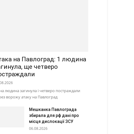
така на Павлоград: 1 людина
агинула, ще четверо
остраждали
08.2026
на людина загинула і четверо постраждали
рез ворожу атаку на Павлоград
Мешканка Павлограда
збирала для рф дані про
місця дислокації ЗСУ
06.08.2026