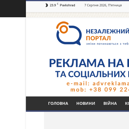
C
23.9
7 Серпня 2026, П’ятниця
Pavlohrad
Незалежний
портал
Павлоград.dp.ua
Тег: Олена Крайнік
ГОЛОВНА
НОВИНИ
ВІЙНА
К