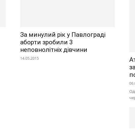
За минулий рік у Павлограді
аборти зробили 3
неповнолітніх дівчини
14.05.2015
А
з
п
06.
Од
че