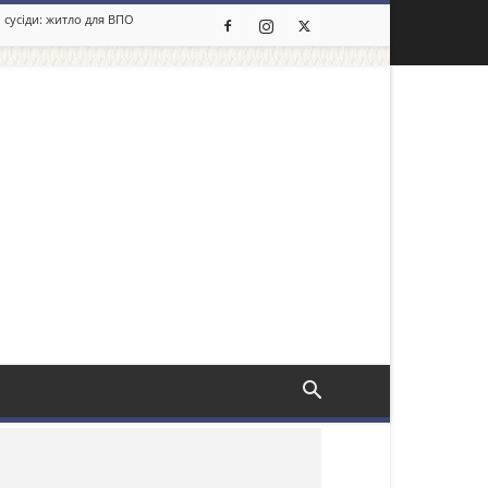
 сусіди: житло для ВПО
льше новин