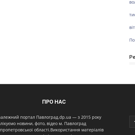
во
ти
ві
По
Р
ПРО НАС
алежний портал Павлоград.dp.ua — з 2015 року
лікуємо новини, фото, відео м. Павлоград
пропетровської області.Використання матеріалів