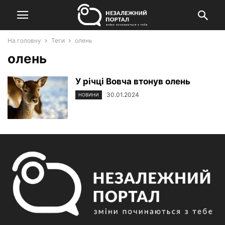
На головну
Теги
олень
олень
У річці Вовча втонув олень
30.01.2024
НОВИНИ