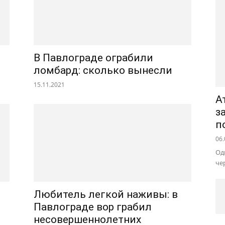
В Павлограде ограбили
ломбард: сколько вынесли
15.11.2021
А
з
п
06.
Од
че
Любитель легкой наживы: в
Павлограде вор грабил
несовершеннолетних