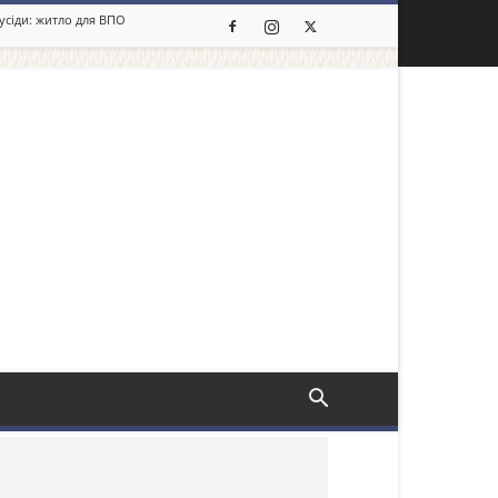
сусіди: житло для ВПО
льше новин