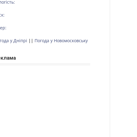
логість:
ск:
тер:
года у Дніпрі
||
Погода у Новомосковську
еклама