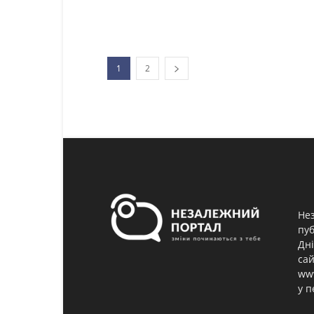
1
2
Нез
пуб
Дні
сай
www
у п