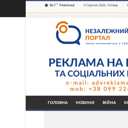
C
36.7
6 Серпня 2026, Четвер
Pavlohrad
Незалежний
портал
Павлоград.dp.ua
Тег: ограбление
ГОЛОВНА
НОВИНИ
ВІЙНА
К