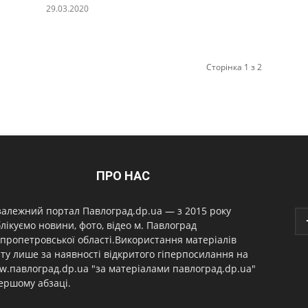
29.03.2020
Сторінка 1 з 2
ПРО НАС
алежний портал Павлоград.dp.ua — з 2015 року
лікуємо новини, фото, відео м. Павлоград
пропетровської області.Використання матеріалів
ту лише за наявності відкритого гіперпосилання на
.павлоград.dp.ua "за матеріалами павлоград.dp.ua"
ершому абзаці.