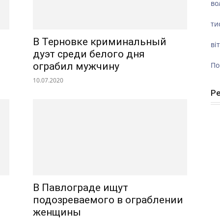
во
ти
В Терновке криминальный
ві
дуэт среди белого дня
По
ограбил мужчину
10.07.2020
Р
В Павлограде ищут
подозреваемого в ограблении
женщины