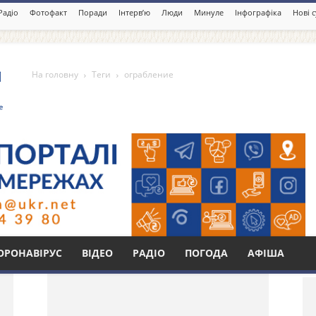
Радіо
Фотофакт
Поради
Інтерв’ю
Люди
Минуле
Інфографіка
Нові 
На головну
Теги
ограбление
Бі
ОРОНАВІРУС
ВІДЕО
РАДІО
ПОГОДА
АФІША