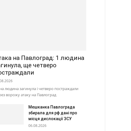
така на Павлоград: 1 людина
агинула, ще четверо
остраждали
08.2026
на людина загинула і четверо постраждали
рез ворожу атаку на Павлоград
Мешканка Павлограда
збирала для рф дані про
місця дислокації ЗСУ
06.08.2026