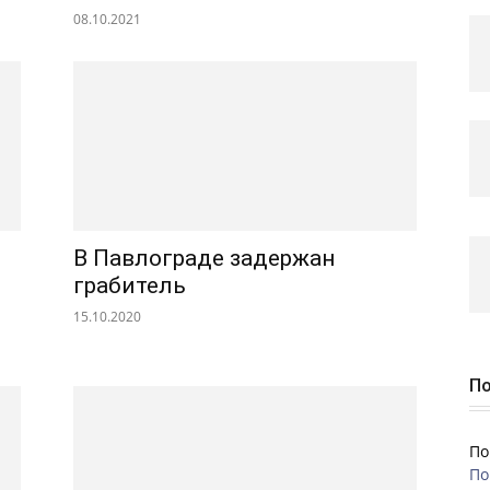
08.10.2021
В Павлограде задержан
грабитель
15.10.2020
По
По
По