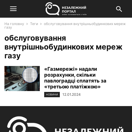
На головну
Теги
обслуговування внутрішньобудинкових мереж
газу
обслуговування
внутрішньобудинкових мереж
газу
«Газмережі» надали
розрахунки, скільки
павлоградці сплатять за
«третьою платіжкою»
12.01.2024
НОВИНИ