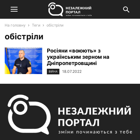
На головну
Теги
обістріли
обістріли
Росіяни «воюють» з
українським зерном на
Дніпропетровщині
18.07.2022
ВІЙНА