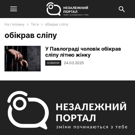
На головну
Теги
обікрав сліпу
обікрав сліпу
У Павлограді чоловік обікрав
сліпу літню жінку
24.03.2025
НОВИНИ