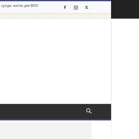
 сусіди: житло для ВПО
льше новин