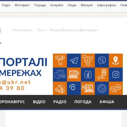
Радіо
Фотофакт
Поради
Інтерв’ю
Люди
Минуле
Інфографіка
Нові
На головну
Теги
Нікель Валентин Дмитрович
ин Дмитрович
Бі
ОРОНАВІРУС
ВІДЕО
РАДІО
ПОГОДА
АФІША