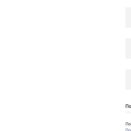
По
По
По