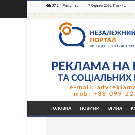
C
37.2
7 Серпня 2026, П’ятниця
Pavlohrad
Незалежний
портал
Павлоград.dp.ua
Тег: Нікель Валент
ГОЛОВНА
НОВИНИ
ВІЙНА
К