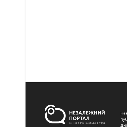
Нез
пуб
Дні