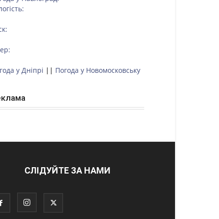
логість:
ск:
тер:
года у Дніпрі
||
Погода у Новомосковську
еклама
СЛІДУЙТЕ ЗА НАМИ