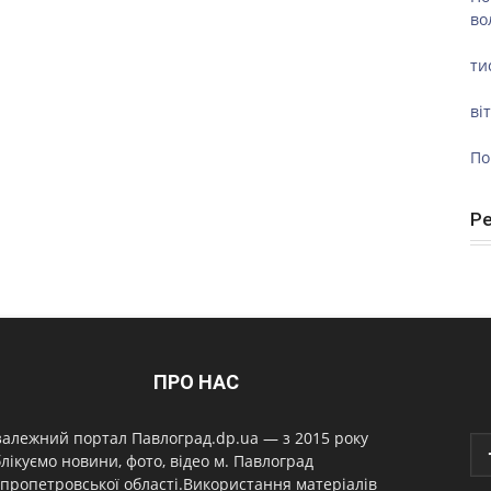
во
ти
ві
По
Р
ПРО НАС
алежний портал Павлоград.dp.ua — з 2015 року
лікуємо новини, фото, відео м. Павлоград
пропетровської області.Використання матеріалів