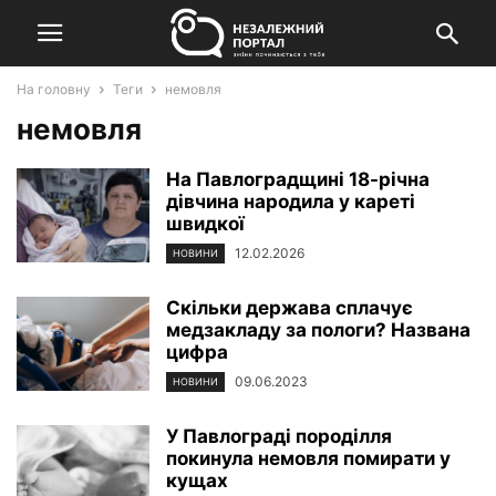
На головну
Теги
немовля
немовля
На Павлоградщині 18-річна
дівчина народила у кареті
швидкої
12.02.2026
НОВИНИ
Скільки держава сплачує
медзакладу за пологи? Названа
цифра
09.06.2023
НОВИНИ
У Павлограді породілля
покинула немовля помирати у
кущах