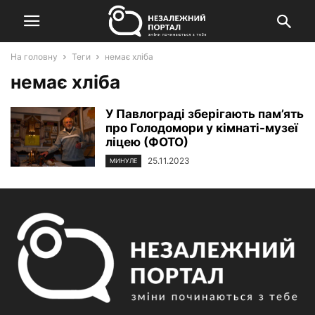
На головну
Теги
немає хліба
немає хліба
У Павлограді зберігають пам’ять
про Голодомори у кімнаті-музеї
ліцею (ФОТО)
25.11.2023
МИНУЛЕ