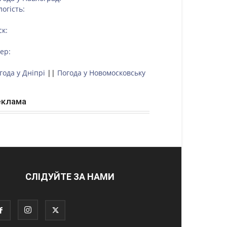
логість:
ск:
тер:
года у Дніпрі
||
Погода у Новомосковську
еклама
СЛІДУЙТЕ ЗА НАМИ