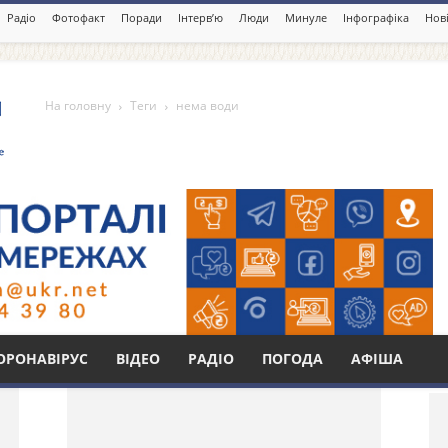
Радіо
Фотофакт
Поради
Інтерв’ю
Люди
Минуле
Інфографіка
Нові
На головну
Теги
нема води
Бі
ОРОНАВІРУС
ВІДЕО
РАДІО
ПОГОДА
АФІША