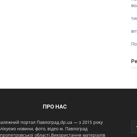
во
ти
ві
По
Р
ПРО НАС
алежний портал Павлоград.dp.ua — з 2015 року
лікуємо новини, фото, відео м. Павлоград
пропетровської області.Використання матеріалів