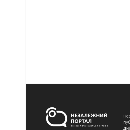
Нез
пуб
Дні