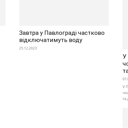
Завтра у Павлограді частково
відключатимуть воду
25.12.2023
У
ч
т
07.
У 
чо
та