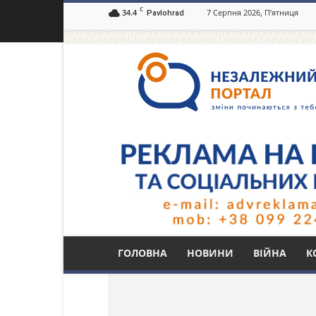
C
34.4
7 Серпня 2026, П’ятниця
Pavlohrad
Незалежний
портал
Павлоград.dp.ua
Тег: нема води
ГОЛОВНА
НОВИНИ
ВІЙНА
К