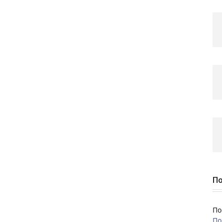
По
По
По