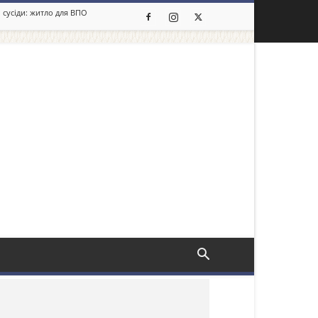
 сусіди: житло для ВПО
льше новин