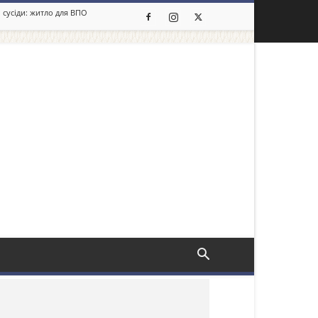
 сусіди: житло для ВПО
льше новин