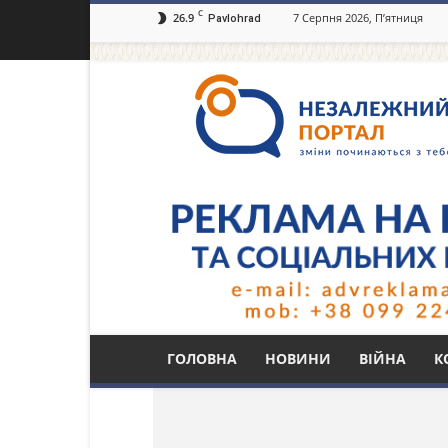
C
26.9
7 Серпня 2026, П’ятниця
Pavlohrad
Незалежний
портал
Павлоград.dp.ua
Тег: моторолери
ГОЛОВНА
НОВИНИ
ВІЙНА
К