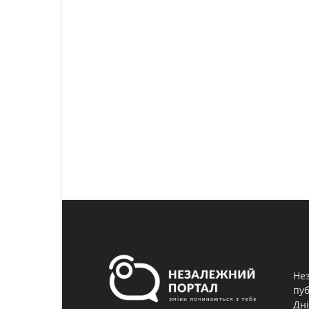
Нез
пуб
Дні