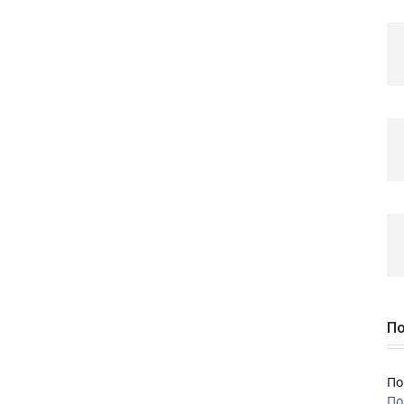
По
По
По