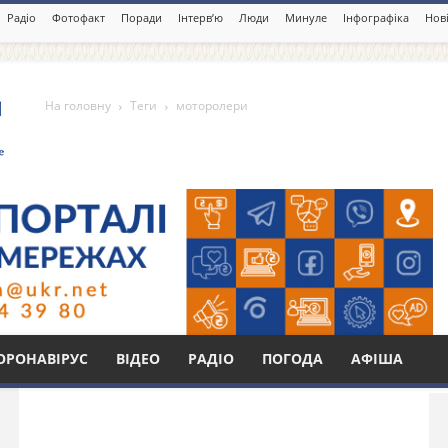
Радіо
Фотофакт
Поради
Інтерв’ю
Люди
Минуле
Інфографіка
Нові
На головну
Теги
моторолери
Бі
ОРОНАВІРУС
ВІДЕО
РАДІО
ПОГОДА
АФІША