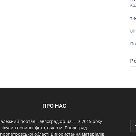
во
ти
ві
По
Р
ПРО НАС
алежний портал Павлоград.dp.ua — з 2015 року
лікуємо новини, фото, відео м. Павлоград
пропетровської області.Використання матеріалів