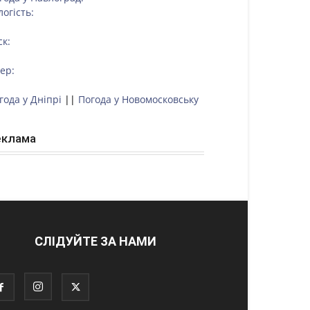
логість:
ск:
тер:
года у Дніпрі
||
Погода у Новомосковську
еклама
СЛІДУЙТЕ ЗА НАМИ