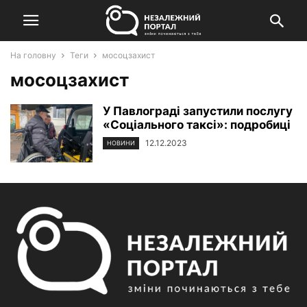
На головну
Теги
мосоцзахист
мосоцзахист
У Павлограді запустили послугу
«Соціального таксі»: подробиці
12.12.2023
НОВИНИ