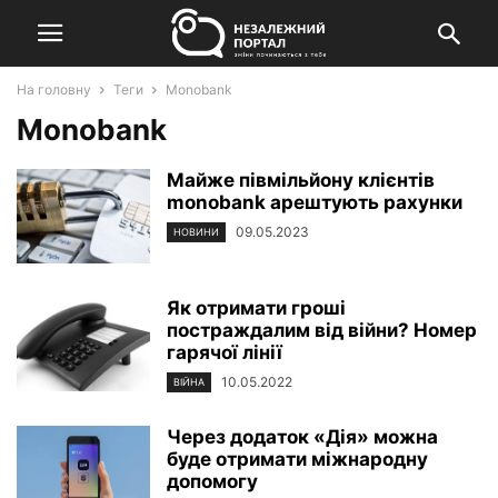
На головну
Теги
Monobank
Monobank
Майже півмільйону клієнтів
monobank арештують рахунки
09.05.2023
НОВИНИ
Як отримати гроші
постраждалим від війни? Номер
гарячої лінії
10.05.2022
ВІЙНА
Через додаток «Дія» можна
буде отримати міжнародну
допомогу