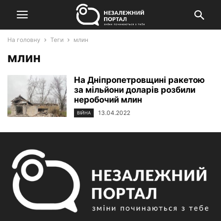
На головну
Теги
млин
млин
На Дніпропетровщині ракетою
за мільйони доларів розбили
неробочий млин
13.04.2022
ВІЙНА