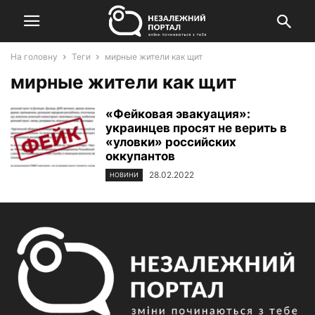
На головну
Теги
мирные жители как щит
мирные жители как щит
«Фейковая эвакуация»:
украинцев просят не верить в
«уловки» российских
оккупантов
28.02.2022
НОВИНИ