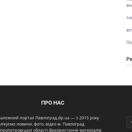
во
ти
ві
По
Р
ПРО НАС
алежний портал Павлоград.dp.ua — з 2015 року
лікуємо новини, фото, відео м. Павлоград
пропетровської області.Використання матеріалів