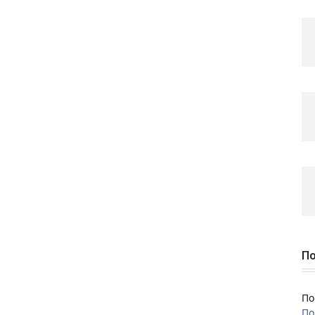
По
По
По