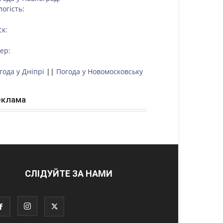
логість:
ск:
тер:
года у Дніпрі
||
Погода у Новомосковську
еклама
СЛІДУЙТЕ ЗА НАМИ