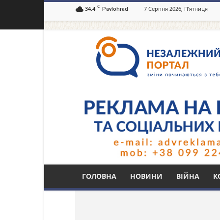
C
34.4
7 Серпня 2026, П’ятниця
Pavlohrad
Незалежний
портал
Павлоград.dp.ua
Тег: минулий рік
ГОЛОВНА
НОВИНИ
ВІЙНА
К