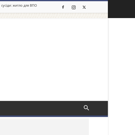
 сусіди: житло для ВПО
льше новин