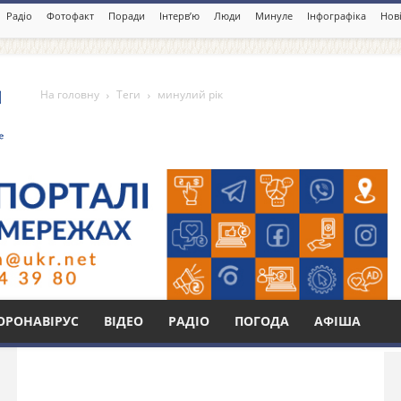
Радіо
Фотофакт
Поради
Інтерв’ю
Люди
Минуле
Інфографіка
Нові
На головну
Теги
минулий рік
Бі
ОРОНАВІРУС
ВІДЕО
РАДІО
ПОГОДА
АФІША