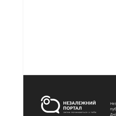
Нез
пуб
Дні