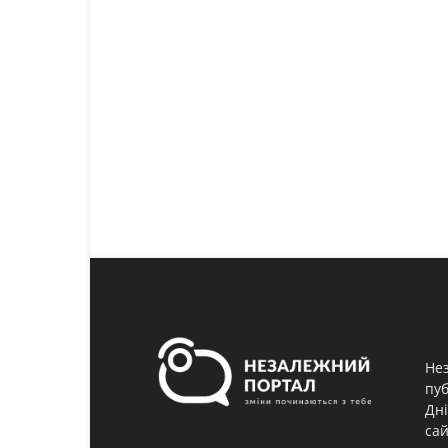
Нез
пуб
Дні
сай