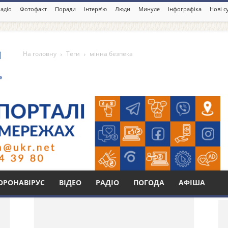
адіо
Фотофакт
Поради
Інтерв’ю
Люди
Минуле
Інфографіка
Нові с
На головну
Теги
мінна безпека
Бі
ОРОНАВІРУС
ВІДЕО
РАДІО
ПОГОДА
АФІША