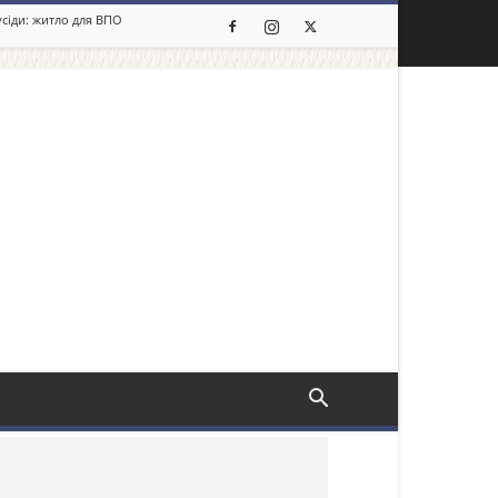
усіди: житло для ВПО
льше новин