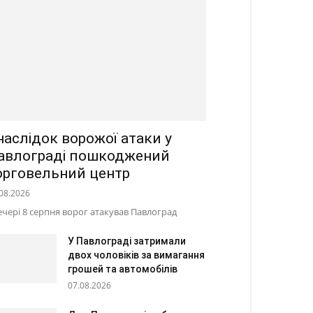
наслідок ворожої атаки у
авлограді пошкоджений
орговельний центр
08.2026
ечері 8 серпня ворог атакував Павлоград
У Павлограді затримали
двох чоловіків за вимагання
грошей та автомобілів
07.08.2026