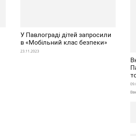
У Павлограді дітей запросили
в «Мобільний клас безпеки»
23.11.2023
В
П
т
09.
Вв