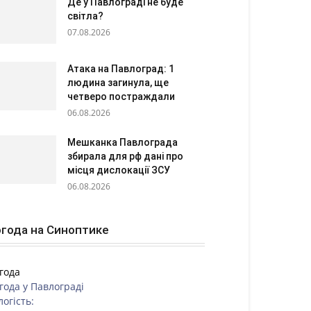
Де у Павлограді не буде
світла?
07.08.2026
Атака на Павлоград: 1
людина загинула, ще
четверо постраждали
06.08.2026
Мешканка Павлограда
збирала для рф дані про
місця дислокації ЗСУ
06.08.2026
года на Синоптике
года
года у
Павлограді
логість: