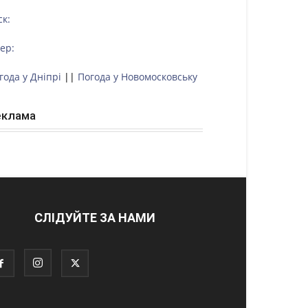
ск:
тер:
года у Дніпрі
||
Погода у Новомосковську
еклама
СЛІДУЙТЕ ЗА НАМИ