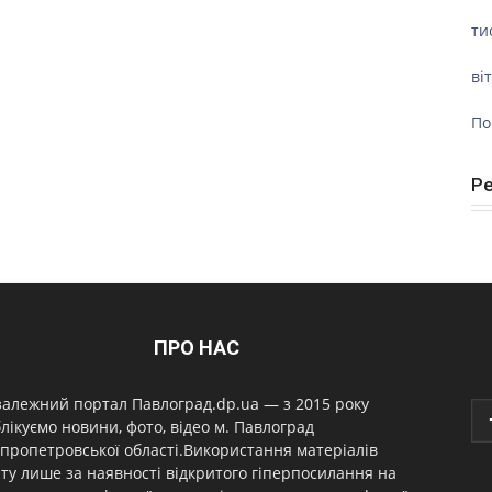
ти
ві
По
Р
ПРО НАС
алежний портал Павлоград.dp.ua — з 2015 року
лікуємо новини, фото, відео м. Павлоград
пропетровської області.Використання матеріалів
ту лише за наявності відкритого гіперпосилання на