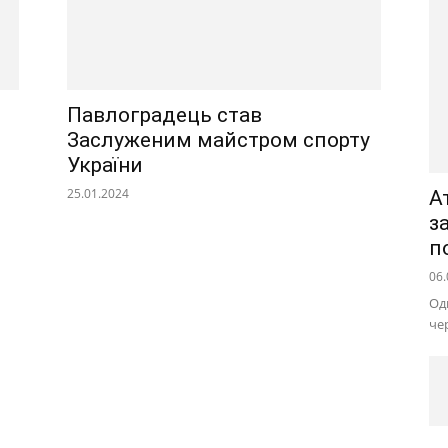
Павлоградець став
Заслуженим майстром спорту
України
25.01.2024
А
з
п
06.
Од
че