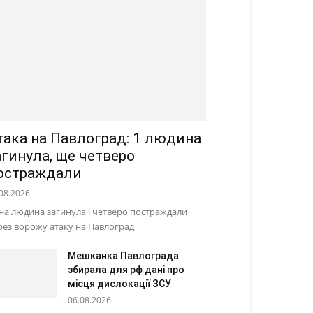
така на Павлоград: 1 людина
агинула, ще четверо
остраждали
08.2026
на людина загинула і четверо постраждали
рез ворожу атаку на Павлоград
Мешканка Павлограда
збирала для рф дані про
місця дислокації ЗСУ
06.08.2026