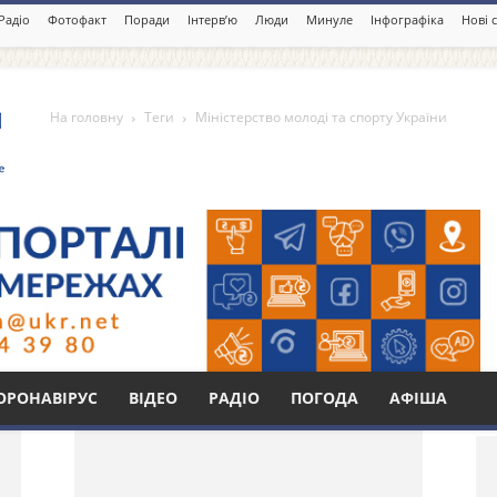
Радіо
Фотофакт
Поради
Інтерв’ю
Люди
Минуле
Інфографіка
Нові 
На головну
Теги
Міністерство молоді та спорту України
олоді та спорту України
Бі
ОРОНАВІРУС
ВІДЕО
РАДІО
ПОГОДА
АФІША