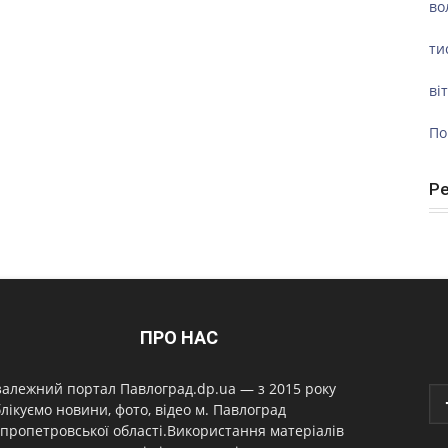
во
ти
ві
По
Р
ПРО НАС
алежний портал Павлоград.dp.ua — з 2015 року
лікуємо новини, фото, відео м. Павлоград
пропетровської області.Використання матеріалів