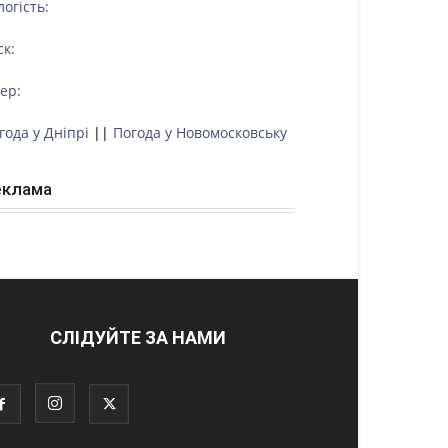
логість:
ск:
тер:
года у Дніпрі
||
Погода у Новомосковську
еклама
СЛІДУЙТЕ ЗА НАМИ