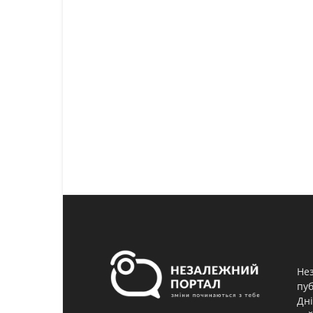
Нез
пуб
Дні