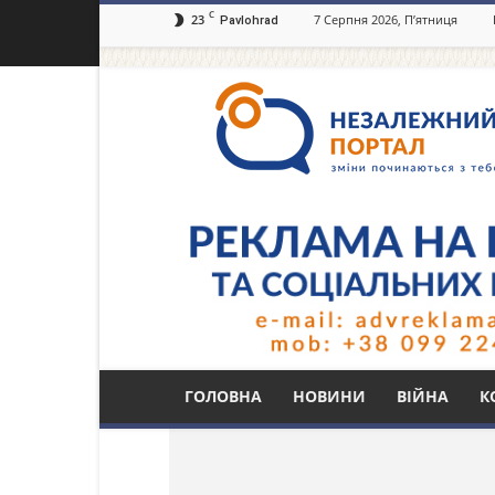
C
23
7 Серпня 2026, П’ятниця
Pavlohrad
Незалежний
портал
Павлоград.dp.ua
Тег: Міністерство м
ГОЛОВНА
НОВИНИ
ВІЙНА
К