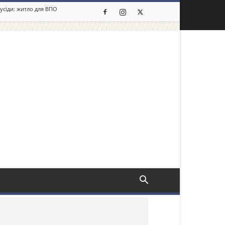
сусіди: житло для ВПО
льше новин