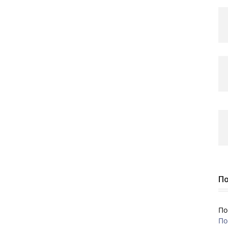
По
По
По