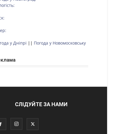
логість:
ск:
тер:
года у Дніпрі
||
Погода у Новомосковську
еклама
СЛІДУЙТЕ ЗА НАМИ