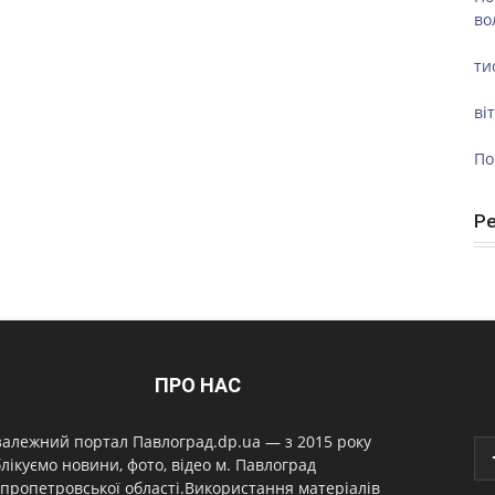
во
ти
ві
По
Р
ПРО НАС
алежний портал Павлоград.dp.ua — з 2015 року
лікуємо новини, фото, відео м. Павлоград
пропетровської області.Використання матеріалів