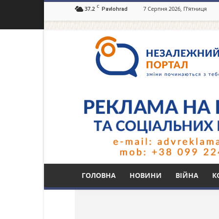
C
37.2
7 Серпня 2026, П’ятниця
Pavlohrad
Незалежний
портал
Павлоград.dp.ua
Тег: метеорологічн
ГОЛОВНА
НОВИНИ
ВІЙНА
К