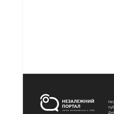
Нез
пуб
Дні