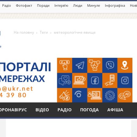
Радіо
Фотофакт
Поради
Інтерв’ю
Люди
Минуле
Інфографіка
Нові
На головну
Теги
метеорологічне явище
е явище
Бі
ОРОНАВІРУС
ВІДЕО
РАДІО
ПОГОДА
АФІША