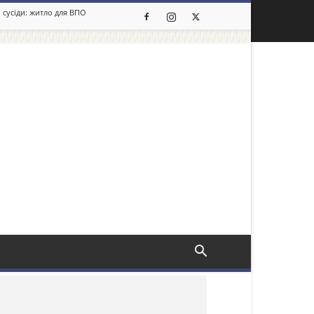
 сусіди: житло для ВПО
льше новин