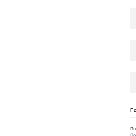
По
По
По