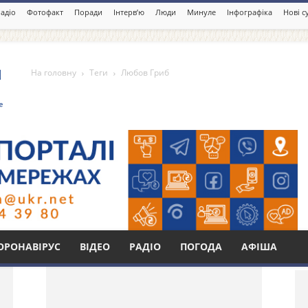
адіо
Фотофакт
Поради
Інтерв’ю
Люди
Минуле
Інфографіка
Нові с
На головну
Теги
Любов Гриб
Бі
ОРОНАВІРУС
ВІДЕО
РАДІО
ПОГОДА
АФІША