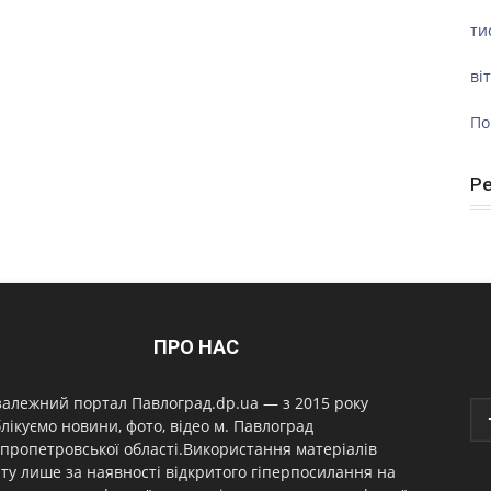
ти
ві
По
Р
ПРО НАС
алежний портал Павлоград.dp.ua — з 2015 року
лікуємо новини, фото, відео м. Павлоград
пропетровської області.Використання матеріалів
ту лише за наявності відкритого гіперпосилання на