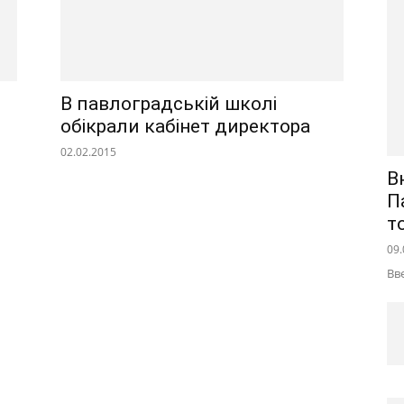
В павлоградській школі
обікрали кабінет директора
02.02.2015
В
П
т
09.
Вв