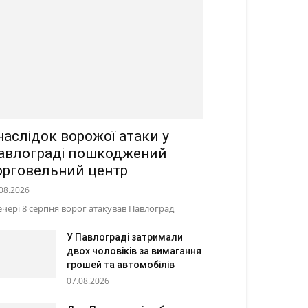
наслідок ворожої атаки у
авлограді пошкоджений
орговельний центр
08.2026
ечері 8 серпня ворог атакував Павлоград
У Павлограді затримали
двох чоловіків за вимагання
грошей та автомобілів
07.08.2026