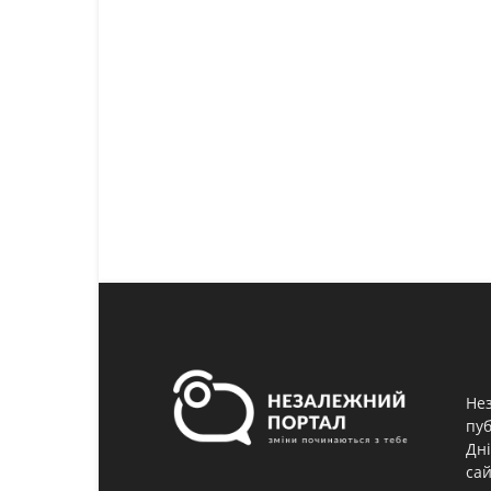
Нез
пуб
Дні
сай