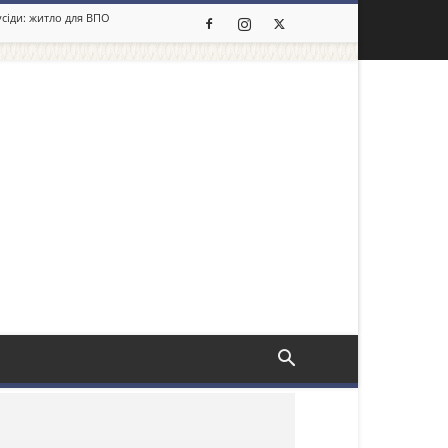
усіди: житло для ВПО
льше новин