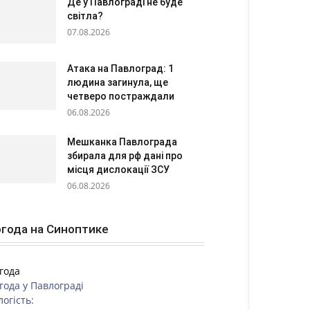
Де у Павлограді не буде
світла?
07.08.2026
Атака на Павлоград: 1
людина загинула, ще
четверо постраждали
06.08.2026
Мешканка Павлограда
збирала для рф дані про
місця дислокації ЗСУ
06.08.2026
года на Синоптике
года
года у
Павлограді
логість: