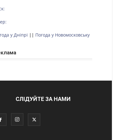
ск:
тер:
года у Дніпрі
||
Погода у Новомосковську
еклама
СЛІДУЙТЕ ЗА НАМИ