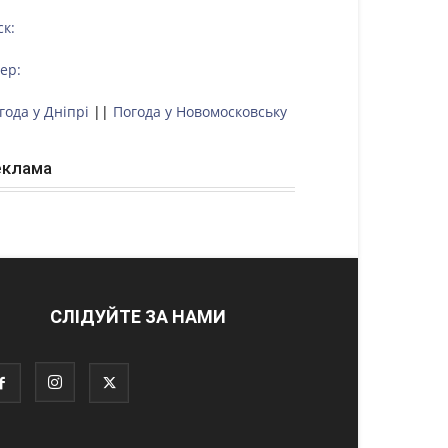
ск:
тер:
года у Дніпрі
||
Погода у Новомосковську
еклама
СЛІДУЙТЕ ЗА НАМИ