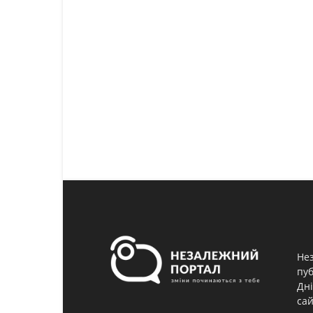
Нез
пуб
Дні
сай