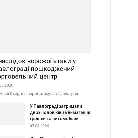
наслідок ворожої атаки у
авлограді пошкоджений
орговельний центр
08.2026
ечері 8 серпня ворог атакував Павлоград
У Павлограді затримали
двох чоловіків за вимагання
грошей та автомобілів
07.08.2026