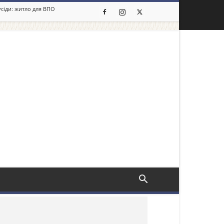
усіди: житло для ВПО
льше новин