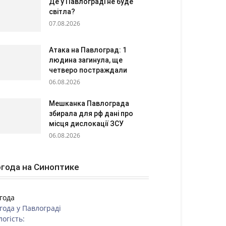
Де у Павлограді не буде
світла?
07.08.2026
Атака на Павлоград: 1
людина загинула, ще
четверо постраждали
06.08.2026
Мешканка Павлограда
збирала для рф дані про
місця дислокації ЗСУ
06.08.2026
года на Синоптике
года
года у
Павлограді
логість: