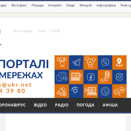
адіо
Фотофакт
Поради
Інтерв’ю
Люди
Минуле
Інфографіка
Нові с
На головну
Теги
LNTR
Бі
ОРОНАВІРУС
ВІДЕО
РАДІО
ПОГОДА
АФІША