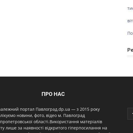
ти
ві
По
Р
ПРО НАС
алежний портал Павлоград.dp.ua — з 2015 року
лікуємо новини, фото, відео м. Павлоград
пропетровської області.Використання матеріалів
ту лише за наявності відкритого гіперпосилання на