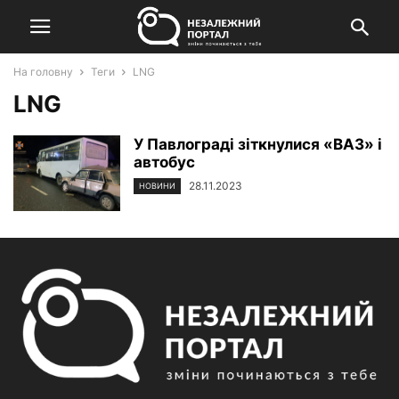
На головну
Теги
LNG
LNG
У Павлограді зіткнулися «ВАЗ» і
автобус
28.11.2023
НОВИНИ