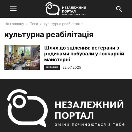
На головну
Теги
культурна реабілітація
культурна реабілітація
Шлях до зцілення: ветерани з
родинами побували у гончарній
майстерні
22.07.2025
НОВИНИ