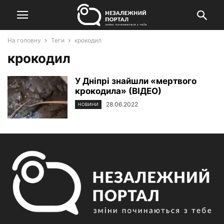
На головну
Теги
крокодил
крокодил
У Дніпрі знайшли «мертвого
крокодила» (ВІДЕО)
28.06.2022
НОВИНИ