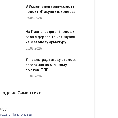
В Україні знову запускають
проєкт «Пакунок школяра»
06.08.2026
На Павлоградщині чоловік
впав з дерева та наткнувся
на металеву арматуру...
05.08.2026
У Павлограді знову сталося
загоряння на міському
полігоні ТПВ
05.08.2026
года на Синоптике
года
года у
Павлограді