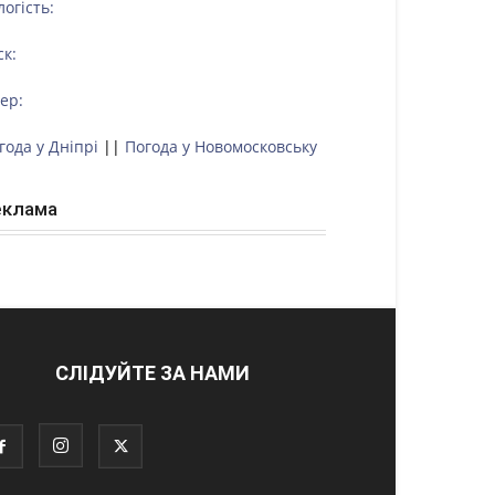
логість:
ск:
тер:
года у Дніпрі
||
Погода у Новомосковську
еклама
СЛІДУЙТЕ ЗА НАМИ