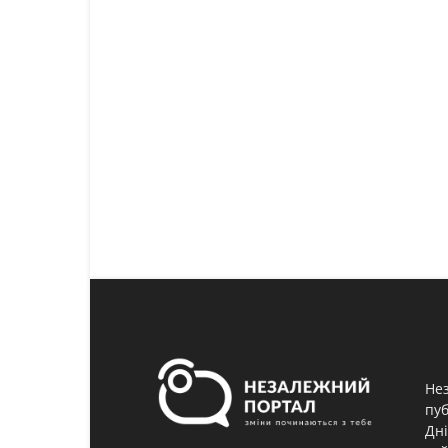
Нез
пуб
Дні