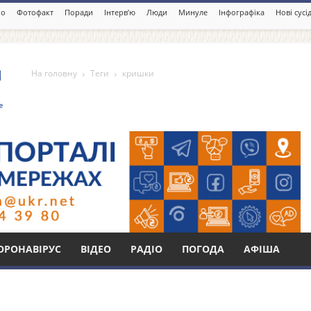
іо
Фотофакт
Поради
Інтерв’ю
Люди
Минуле
Інфографіка
Нові сусі
На головну
Теги
кришки
Бі
ОРОНАВІРУС
ВІДЕО
РАДІО
ПОГОДА
АФІША