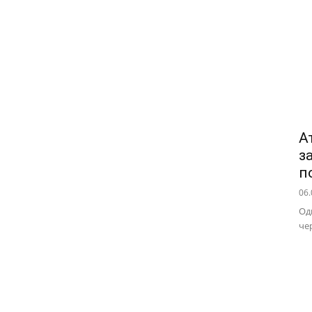
А
з
п
06.
Од
че