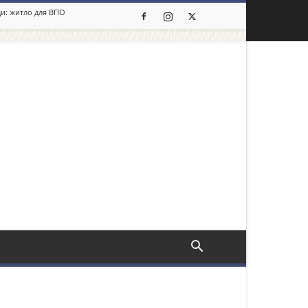
ди: житло для ВПО
льше новин