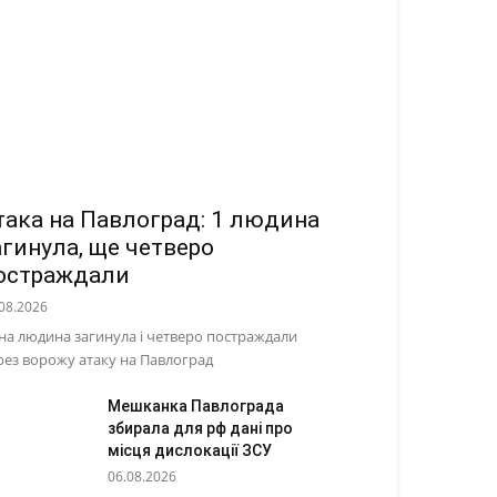
така на Павлоград: 1 людина
агинула, ще четверо
остраждали
08.2026
на людина загинула і четверо постраждали
рез ворожу атаку на Павлоград
Мешканка Павлограда
збирала для рф дані про
місця дислокації ЗСУ
06.08.2026