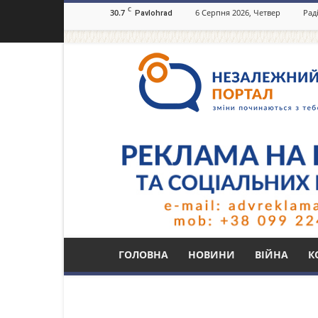
C
30.7
6 Серпня 2026, Четвер
Рад
Pavlohrad
Незалежний
портал
Павлоград.dp.ua
Тег: кришки
ГОЛОВНА
НОВИНИ
ВІЙНА
К