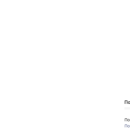
По
По
По