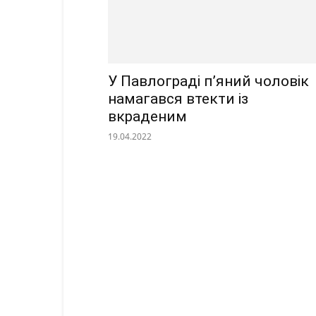
У Павлограді п’яний чоловік
намагався втекти із
вкраденим
19.04.2022