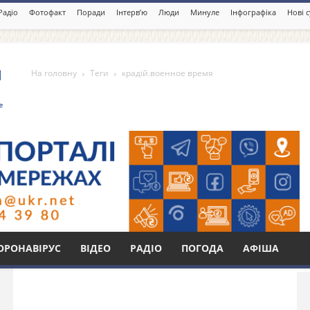
Радіо
Фотофакт
Поради
Інтерв’ю
Люди
Минуле
Інфографіка
Нові 
На головну
Теги
крадій.военное время
 время
Бі
ОРОНАВІРУС
ВІДЕО
РАДІО
ПОГОДА
АФІША