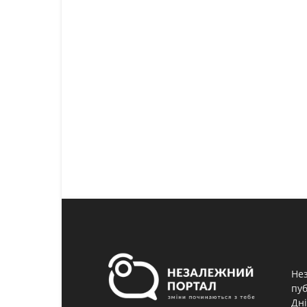
Нез
пуб
Дні