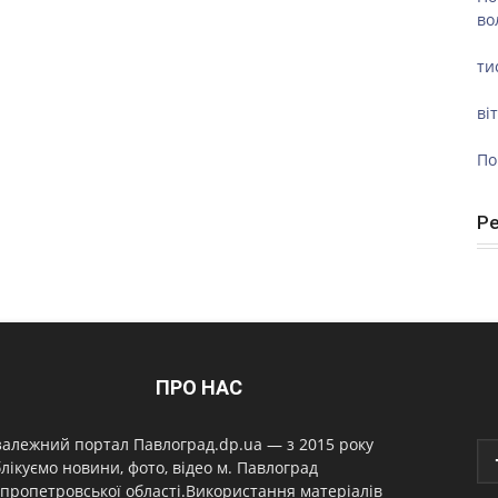
во
ти
ві
По
Р
ПРО НАС
алежний портал Павлоград.dp.ua — з 2015 року
лікуємо новини, фото, відео м. Павлоград
пропетровської області.Використання матеріалів