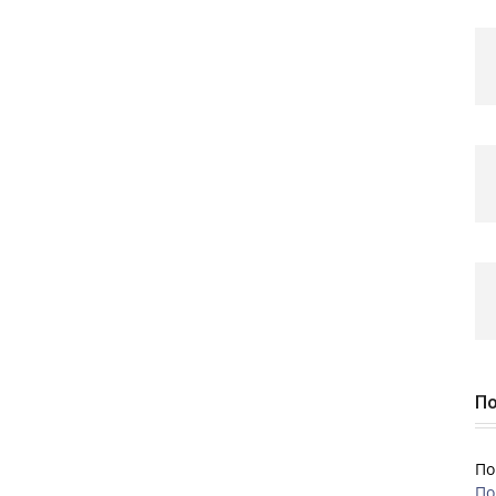
По
По
По