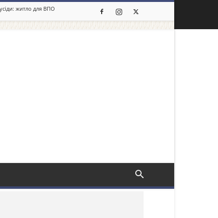
сусіди: житло для ВПО
льше новин