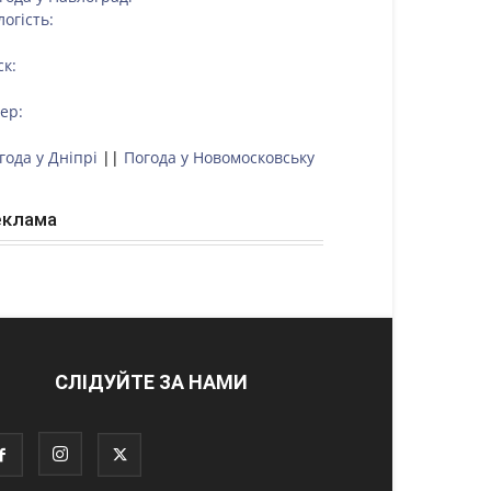
логість:
ск:
тер:
года у Дніпрі
||
Погода у Новомосковську
еклама
СЛІДУЙТЕ ЗА НАМИ