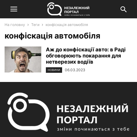
На головну
Теги
конфіскація автомобіля
конфіскація автомобіля
Аж до конфіскації авто: в Раді
обговорюють покарання для
нетверезих водіїв
06.03.2023
НОВИНИ