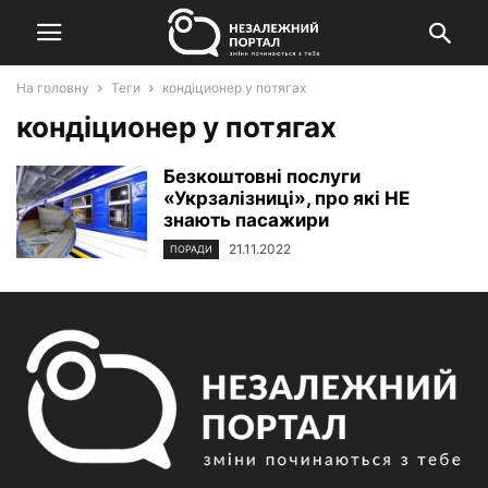
На головну
Теги
кондіционер у потягах
кондіционер у потягах
Безкоштовні послуги
«Укрзалізниці», про які НЕ
знають пасажири
21.11.2022
ПОРАДИ