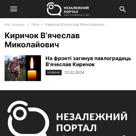
На головну
Теги
Киричок Вʼячеслав Миколайович
Киричок Вʼячеслав
Миколайович
На фронті загинув павлоградець
Вʼячеслав Киричок
23.02.2024
НОВИНИ